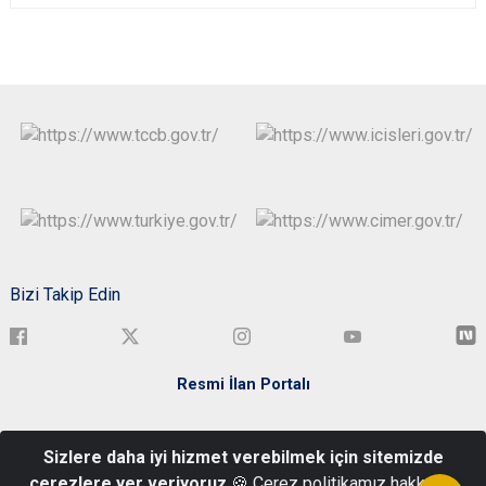
Bizi Takip Edin
Resmi İlan Portalı
Türkiye Cumhuriyeti Bartın Valiliği Kemerköprü Mah. Elmalık Sok.
Sizlere daha iyi hizmet verebilmek için sitemizde
No:3 Merkez/BARTIN
çerezlere yer veriyoruz
🍪 Çerez politikamız hakkında