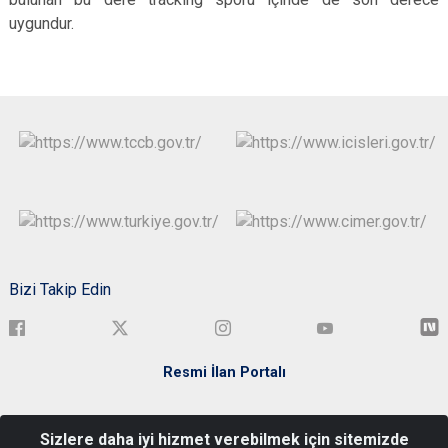
uygundur.
Bizi Takip Edin
Resmi İlan Portalı
Türkiye Cumhuriyeti Bartın Valiliği Kemerköprü Mah. Elmalık Sok.
Sizlere daha iyi hizmet verebilmek için sitemizde
No:3 Merkez/BARTIN