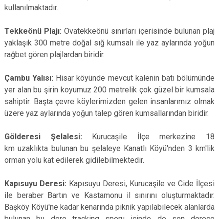
kullanılmaktadır.
Tekkeönü Plajı:
Ovatekkeönü sınırları içerisinde bulunan plaj
yaklaşık 300 metre doğal sığ kumsalı ile yaz aylarında yoğun
rağbet gören plajlardan biridir.
Çambu Yalısı:
Hisar köyünde mevcut kalenin batı bölümünde
yer alan bu şirin koyumuz 200 metrelik çok güzel bir kumsala
sahiptir. Başta çevre köylerimizden gelen insanlarımız olmak
üzere yaz aylarında yoğun talep gören kumsallarından biridir.
Gölderesi Şelalesi:
Kurucaşile İlçe merkezine 18
km uzaklıkta bulunan bu şelaleye Kanatlı Köyü'nden 3 km'lik
orman yolu kat edilerek gidilebilmektedir.
Kapısuyu Deresi:
Kapısuyu Deresi, Kurucaşile ve Cide İlçesi
ile beraber Bartın ve Kastamonu il sınırını oluşturmaktadır.
Başköy Köyü'ne kadar kenarında piknik yapılabilecek alanlarda
bulunan bu dere tracking sporu içinde de son derece