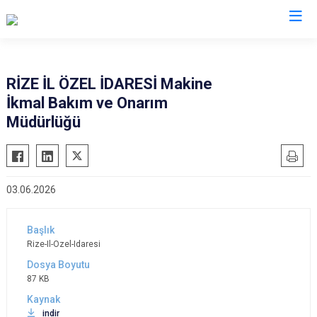
Valilikler
RİZE İL ÖZEL İDARESİ Makine
İkmal Bakım ve Onarım
Müdürlüğü
03.06.2026
Rize-Il-Ozel-Idaresi
87 KB
indir