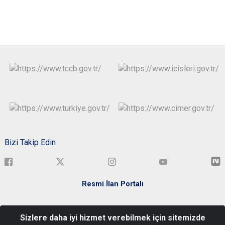
Bizi Takip Edin
Resmi İlan Portalı
Türkiye Cumhuriyeti Bartın Valiliği Kemerköprü Mah. Elmalık Sok.
Sizlere daha iyi hizmet verebilmek için sitemizde
No:3 Merkez/BARTIN