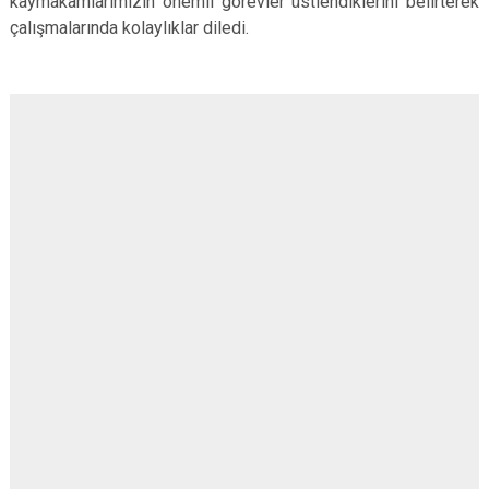
kaymakamlarımızın önemli görevler üstlendiklerini belirterek
çalışmalarında kolaylıklar diledi.