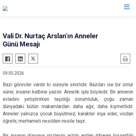
Valilikler
Vali Dr. Nurtaç Arslan’ın Anneler
Günü Mesajı
09.05.2026
Bazı görevler vardır ki süreyle sınırlıdır. Bazıları ise bir ömür
sürer, insanın kalbine yazılır. Annelik işte böyledir. Bir annenin
evladını yetiştirirken taşıdığı sorumluluk, çoğu zaman
dünyadaki bütün makamlardan daha ağır, daha kıymetlidir.
Anneler yalnızca çocuk büyütmez; karakter inşa eder, vicdan
öğretir, merhameti nesilden nesile taşır.
Bir insanın dünyaya gözlerini açtığı andan itibaren hissettiği